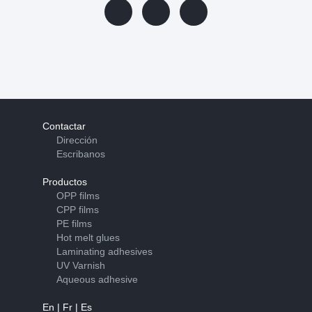
Contactar
Dirección
Escribanos
Productos
OPP films
CPP films
PE films
Hot melt glues
Laminating adhesives
UV Varnish
Aqueous adhesive
En
|
Fr
|
Es